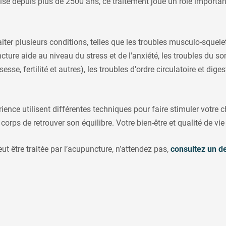
lisé depuis plus de 2500 ans, ce traitement joue un rôle importan
ter plusieurs conditions, telles que les troubles musculo-squele
ture aide au niveau du stress et de l'anxiété, les troubles du so
e, fertilité et autres), les troubles d'ordre circulatoire et digest
ence utilisent différentes techniques pour faire stimuler votre ch
e corps de retrouver son équilibre. Votre bien-être et qualité de v
t être traitée par l’acupuncture, n’attendez pas,
consultez un d