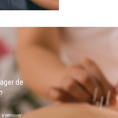
ager de
?
 à retrouver