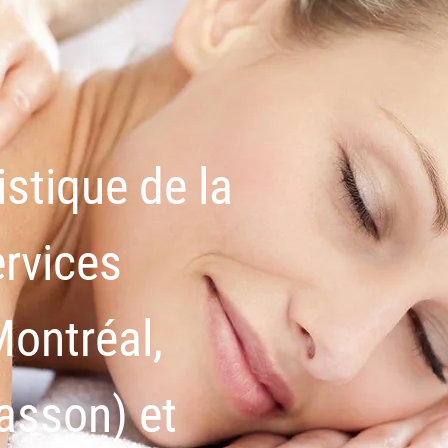
stique de la
ervices
Montréal,
asson) et