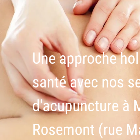
Une approche holi
santé avec nos s
d'acupuncture à 
Rosemont (rue M